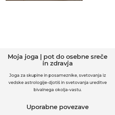
okolja-
vastu.
Footer
Moja joga | pot do osebne sreče
in zdravja
Joga za skupine in posameznike, svetovanja iz
vedske astrologije-djotiš in svetovanja ureditve
bivalnega okolja-vastu.
Uporabne povezave