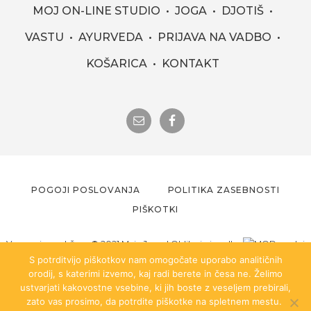
MOJ ON-LINE STUDIO
JOGA
DJOTIŠ
VASTU
AYURVEDA
PRIJAVA NA VADBO
KOŠARICA
KONTAKT
POGOJI POSLOVANJA
POLITIKA ZASEBNOSTI
PIŠKOTKI
Vse pravice zadržane ©️ 2021 Moja Joga |
Oblika in izvedba
mod.si
S potrditvijo piškotkov nam omogočate uporabo analitičnih
orodij, s katerimi izvemo, kaj radi berete in česa ne. Želimo
Za vse vadbe pa velja, če imate okvaro hrbtenice ali kakršnokoli drugo
ustvarjati kakovostne vsebine, ki jih boste z veseljem prebirali,
bolezensko stanje, se predhodno posvetujte z zdravnikom. Najbolj
zato vas prosimo, da potrdite piškotke na spletnem mestu.
pomembno je, da veste česa NE smete izvajati (npr. predklona, zaklona,