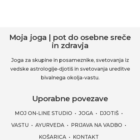
okolja-
vastu.
Footer
Moja joga | pot do osebne sreče
in zdravja
Joga za skupine in posameznike, svetovanja iz
vedske astrologije-djotiš in svetovanja ureditve
bivalnega okolja-vastu.
Uporabne povezave
MOJ ON-LINE STUDIO
JOGA
DJOTIŠ
VASTU
AYURVEDA
PRIJAVA NA VADBO
KOŠARICA
KONTAKT