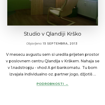
okolja-
vastu.
Studio v Qlandiji Krško
Objavljeno:
15 SEPTEMBRA, 2013
V mesecu avgustu sem si uredila prijeten prostor
v poslovnem centru Qlandija v Krškem. Nahaja se
v 1.nadstropju - vhod A pri bankomatu. Tu bom
izvajala individualno oz. partner jogo, džjotiš …
O
PODROBNOSTI
→
TEMSTUDIO
V
QLANDIJI
KRŠKO