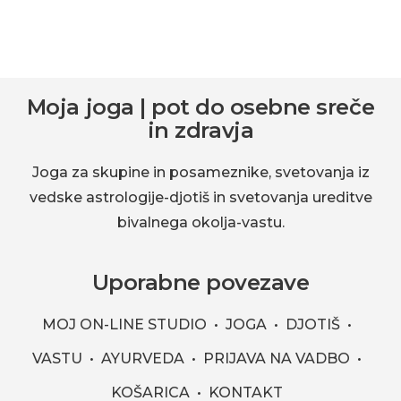
okolja-
vastu.
Footer
Moja joga | pot do osebne sreče
in zdravja
Joga za skupine in posameznike, svetovanja iz
vedske astrologije-djotiš in svetovanja ureditve
bivalnega okolja-vastu.
Uporabne povezave
MOJ ON-LINE STUDIO
JOGA
DJOTIŠ
VASTU
AYURVEDA
PRIJAVA NA VADBO
KOŠARICA
KONTAKT