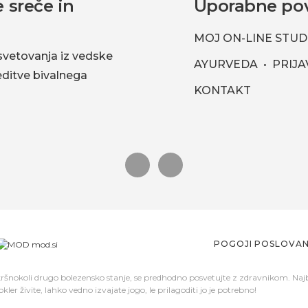
 sreče in
Uporabne po
MOJ ON-LINE STUD
svetovanja iz vedske
AYURVEDA
PRIJA
reditve bivalnega
KONTAKT
POGOJI POSLOVA
mod.si
akršnokoli drugo bolezensko stanje, se predhodno posvetujte z zdravnikom. Naj
kler živite, lahko vedno izvajate jogo, le prilagoditi jo je potrebno!