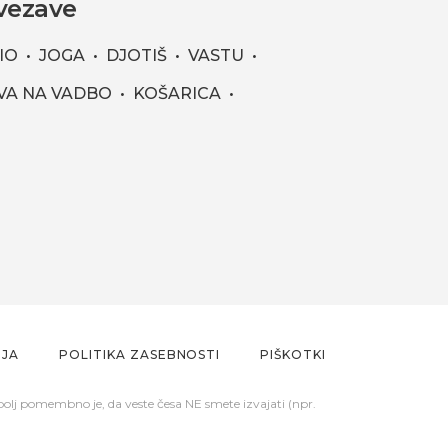
vezave
IO
JOGA
DJOTIŠ
VASTU
VA NA VADBO
KOŠARICA
NJA
POLITIKA ZASEBNOSTI
PIŠKOTKI
bolj pomembno je, da veste česa NE smete izvajati (npr.