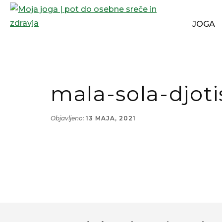
Additional
Preskoči
Skip
na
to
JOGA
menu
glavno
footer
Moja
Joga
vsebino
joga
za
|
skupine
pot
in
mala-sola-djoti
do
posameznike,
osebne
svetovanja
sreče
Objavljeno:
13 MAJA, 2021
iz
in
vedske
zdravja
astrologije-
djotiš
in
svetovanja
ureditve
Footer
bivalnega