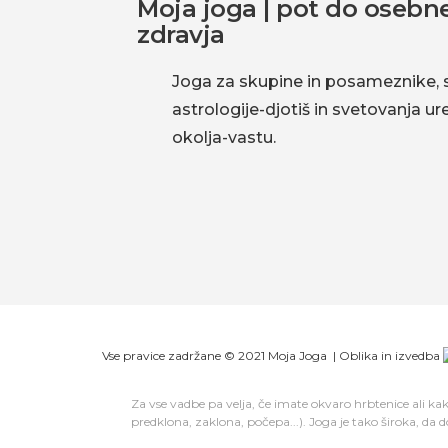
Moja joga | pot do osebne
okolja-
zdravja
vastu.
Joga za skupine in posameznike, 
astrologije-djotiš in svetovanja u
okolja-vastu.
Vse pravice zadržane ©️ 2021 Moja Joga |
Oblika in izvedba
Za vse vadbe pa velja, če imate okvaro hrbtenice ali k
predklona, zaklona, počepa...). Joga je tako široka, da do