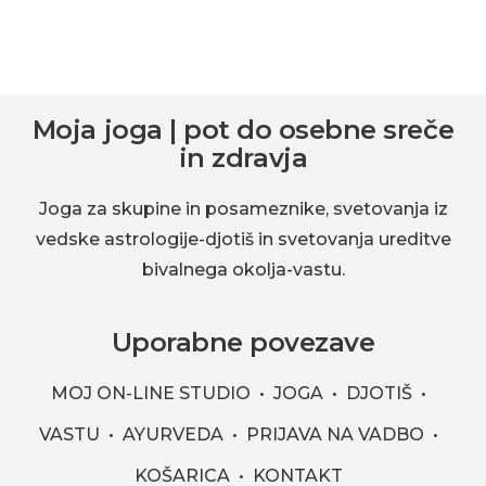
okolja-
vastu.
Footer
Moja joga | pot do osebne sreče
in zdravja
Joga za skupine in posameznike, svetovanja iz
vedske astrologije-djotiš in svetovanja ureditve
bivalnega okolja-vastu.
Uporabne povezave
MOJ ON-LINE STUDIO
JOGA
DJOTIŠ
VASTU
AYURVEDA
PRIJAVA NA VADBO
KOŠARICA
KONTAKT