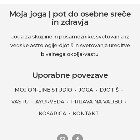
Footer
okolja-
Moja joga | pot do osebne sreče
vastu.
in zdravja
Joga za skupine in posameznike, svetovanja iz
vedske astrologije-djotiš in svetovanja ureditve
bivalnega okolja-vastu.
Uporabne povezave
MOJ ON-LINE STUDIO
JOGA
DJOTIŠ
VASTU
AYURVEDA
PRIJAVA NA VADBO
KOŠARICA
KONTAKT