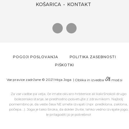
KOŠARICA
KONTAKT
POGOJI POSLOVANJA
POLITIKA ZASEBNOSTI
PIŠKOTKI
Vse pravice zadržane ©️ 2021 Moja Joga |
Oblika in izvedba
mod.si
Za vse vadbe pa velja, če imate okvaro hrbtenice ali kakršnokoli drugo
bolezensko stanje, se predhodno posvetujte z zdravnikom. Najbolj
pomembno je, da veste česa NE smete izvajati (npr. predklona, zaklona,
počepa...). Joga je tako široka, da dokler živite, lahko vedno izvajate jogo,
le prilagoditi jo je potrebno!