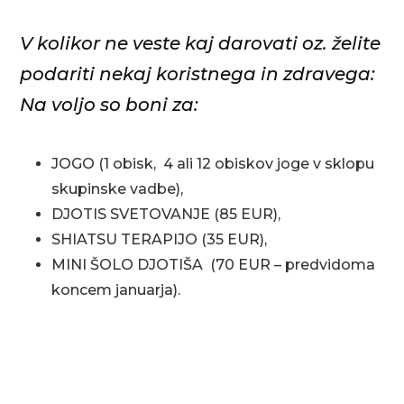
okolja-
V kolikor ne veste kaj darovati oz. želite
vastu.
podariti nekaj koristnega in zdravega:
Na voljo so boni za:
JOGO (1 obisk, 4 ali 12 obiskov joge v sklopu
skupinske vadbe),
DJOTIS SVETOVANJE (85 EUR),
SHIATSU TERAPIJO (35 EUR),
MINI ŠOLO DJOTIŠA (70 EUR – predvidoma
koncem januarja).