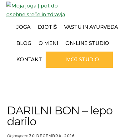
Additional
Preskoči
Skip
na
to
menu
glavno
footer
Moja
Joga
vsebino
JOGA
DJOTIŠ
VASTU IN AYURVEDA
joga
za
|
skupine
BLOG
O MENI
ON-LINE STUDIO
pot
in
do
posameznike,
KONTAKT
MOJ STUDIO
osebne
svetovanja
sreče
iz
in
vedske
zdravja
astrologije-
djotiš
DARILNI BON – lepo
in
darilo
svetovanja
ureditve
Objavljeno:
30 DECEMBRA, 2016
bivalnega