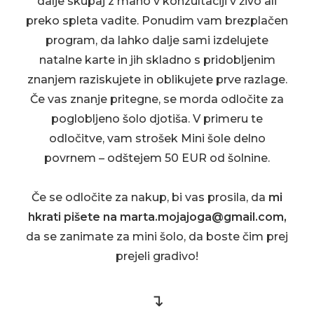
dalje skupaj z mano v konzultaciji v živo ali
preko spleta vadite. Ponudim vam brezplačen
program, da lahko dalje sami izdelujete
natalne karte in jih skladno s pridobljenim
znanjem raziskujete in oblikujete prve razlage.
Če vas znanje pritegne, se morda odločite za
poglobljeno šolo djotiša. V primeru te
odločitve, vam strošek Mini šole delno
povrnem – odštejem 50 EUR od šolnine.
Če se odločite za nakup, bi vas prosila, da
mi
hkrati pišete na marta.mojajoga@gmail.com,
da se zanimate za mini šolo, da boste čim prej
prejeli gradivo!
↴