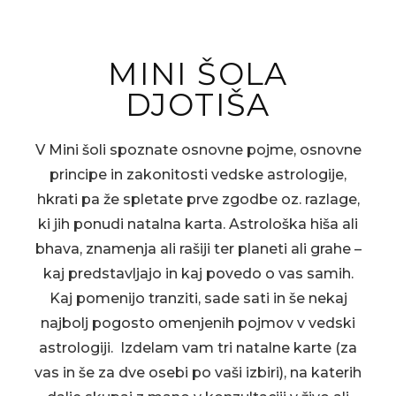
okolja-
vastu.
MINI ŠOLA
DJOTIŠA
V Mini šoli spoznate osnovne pojme, osnovne
principe in zakonitosti vedske astrologije,
hkrati pa že spletate prve zgodbe oz. razlage,
ki jih ponudi natalna karta. Astrološka hiša ali
bhava, znamenja ali rašiji ter planeti ali grahe –
kaj predstavljajo in kaj povedo o vas samih.
Kaj pomenijo tranziti, sade sati in še nekaj
najbolj pogosto omenjenih pojmov v vedski
astrologiji. Izdelam vam tri natalne karte (za
vas in še za dve osebi po vaši izbiri), na katerih