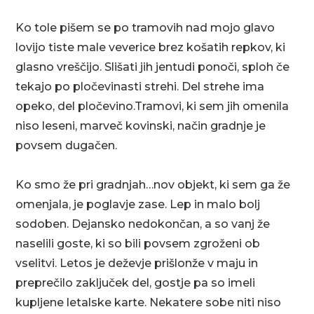
Ko tole pišem se po tramovih nad mojo glavo
lovijo tiste male veverice brez košatih repkov, ki
glasno vreščijo. Slišati jih jentudi ponoči, sploh če
tekajo po pločevinasti strehi. Del strehe ima
opeko, del pločevino.Tramovi, ki sem jih omenila
niso leseni, marveč kovinski, način gradnje je
povsem dugačen.
Ko smo že pri gradnjah…nov objekt, ki sem ga že
omenjala, je poglavje zase. Lep in malo bolj
sodoben. Dejansko nedokončan, a so vanj že
naselili goste, ki so bili povsem zgroženi ob
vselitvi. Letos je deževje prišlonže v maju in
preprečilo zaključek del, gostje pa so imeli
kupljene letalske karte. Nekatere sobe niti niso