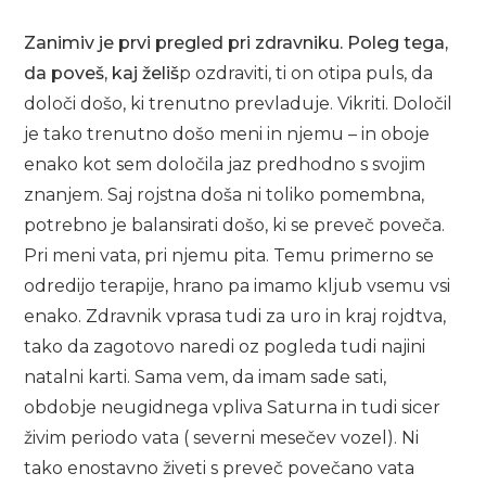
Zanimiv je prvi pregled pri zdravniku. Poleg tega,
da poveš, kaj želiš
p ozdraviti, ti on otipa puls, da
določi došo, ki trenutno prevladuje. Vikriti. Določil
je tako trenutno došo meni in njemu – in oboje
enako kot sem določila jaz predhodno s svojim
znanjem. Saj rojstna doša ni toliko pomembna,
potrebno je balansirati došo, ki se preveč poveča.
Pri meni vata, pri njemu pita. Temu primerno se
odredijo terapije, hrano pa imamo kljub vsemu vsi
enako. Zdravnik vprasa tudi za uro in kraj rojdtva,
tako da zagotovo naredi oz pogleda tudi najini
natalni karti. Sama vem, da imam sade sati,
obdobje neugidnega vpliva Saturna in tudi sicer
živim periodo vata ( severni mesečev vozel). Ni
tako enostavno živeti s preveč povečano vata