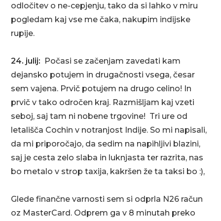
odločitev o ne-cepjenju, tako da si lahko v miru
pogledam kaj vse me čaka, nakupim indijske
rupije.
24. julij:
Počasi se začenjam zavedati kam
dejansko potujem in drugačnosti vsega, česar
sem vajena. Prvič potujem na drugo celino! In
prvič v tako odročen kraj. Razmišljam kaj vzeti
seboj, saj tam ni nobene trgovine! Tri ure od
letališča Cochin v notranjost Indije. So mi napisali,
da mi priporočajo, da sedim na napihljivi blazini,
saj je cesta zelo slaba in luknjasta ter razrita, nas
bo metalo v strop taxija, kakršen že ta taksi bo :),
Glede finančne varnosti sem si odprla N26 račun
oz MasterCard. Odprem ga v 8 minutah preko