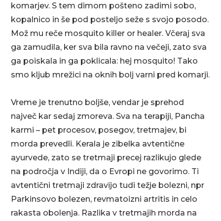
komarjev. S tem dimom pošteno zadimi sobo,
kopalnico in še pod posteljo seže s svojo posodo.
Mož mu reče mosquito killer or healer. Včeraj sva
ga zamudila, ker sva bila ravno na večeji, zato sva
ga poiskala in ga poklicala: hej mosquito! Tako
smo kljub mrežici na oknih bolj varni pred komarji.
Vreme je trenutno boljše, vendar je sprehod
največ kar sedaj zmoreva. Sva na terapiji, Pancha
karmi – pet procesov, posegov, tretmajev, bi
morda prevedli. Kerala je zibelka avtentične
ayurvede, zato se tretmaji precej razlikujo glede
na področja v Indiji, da o Evropi ne govorimo. Ti
avtentični tretmaji zdravijo tudi težje bolezni, npr
Parkinsovo bolezen, revmatoizni artritis in celo
rakasta obolenja. Razlika v tretmajih morda na