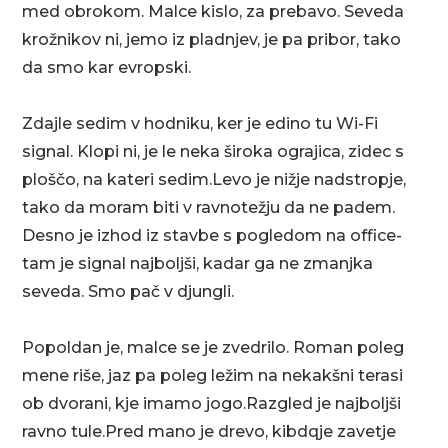
med obrokom. Malce kislo, za prebavo. Seveda
krožnikov ni, jemo iz pladnjev, je pa pribor, tako
da smo kar evropski.
Zdajle sedim v hodniku, ker je edino tu Wi-Fi
signal. Klopi ni, je le neka široka ograjica, zidec s
ploščo, na kateri sedim.Levo je nižje nadstropje,
tako da moram biti v ravnotežju da ne padem.
Desno je izhod iz stavbe s pogledom na office-
tam je signal najboljši, kadar ga ne zmanjka
seveda. Smo pač v djungli.
Popoldan je, malce se je zvedrilo. Roman poleg
mene riše, jaz pa poleg ležim na nekakšni terasi
ob dvorani, kje imamo jogo.Razgled je najboljši
ravno tule.Pred mano je drevo, kibdqje zavetje