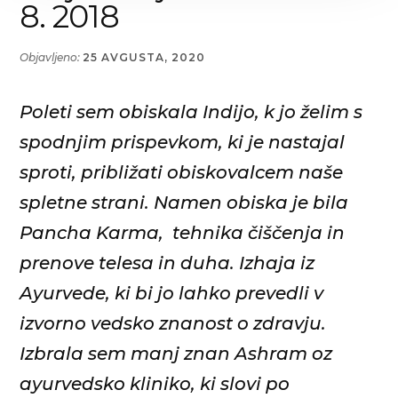
8. 2018
okolja-
vastu.
Objavljeno:
25 AVGUSTA, 2020
Poleti sem obiskala Indijo, k jo želim s
spodnjim prispevkom, ki je nastajal
sproti, približati obiskovalcem naše
spletne strani. Namen obiska je bila
Pancha Karma, tehnika čiščenja in
prenove telesa in duha. Izhaja iz
Ayurvede, ki bi jo lahko prevedli v
izvorno vedsko znanost o zdravju.
Izbrala sem manj znan Ashram oz
ayurvedsko kliniko, ki slovi po