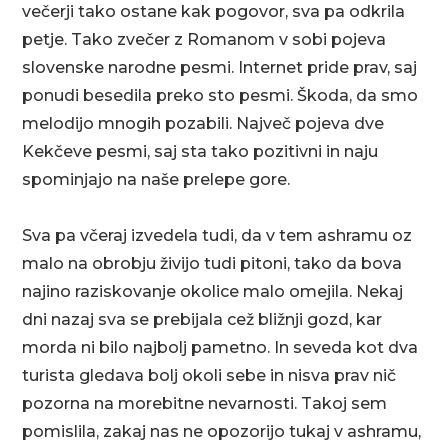
večerji tako ostane kak pogovor, sva pa odkrila
petje. Tako zvečer z Romanom v sobi pojeva
slovenske narodne pesmi. Internet pride prav, saj
ponudi besedila preko sto pesmi. Škoda, da smo
melodijo mnogih pozabili. Največ pojeva dve
Kekčeve pesmi, saj sta tako pozitivni in naju
spominjajo na naše prelepe gore.
Sva pa včeraj izvedela tudi, da v tem ashramu oz
malo na obrobju živijo tudi pitoni, tako da bova
najino raziskovanje okolice malo omejila. Nekaj
dni nazaj sva se prebijala cež bližnji gozd, kar
morda ni bilo najbolj pametno. In seveda kot dva
turista gledava bolj okoli sebe in nisva prav nič
pozorna na morebitne nevarnosti. Takoj sem
pomislila, zakaj nas ne opozorijo tukaj v ashramu,