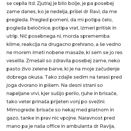
se cepila itd. Zjutraj je bilo bolje, je pa posebej
zame danes, ko je nedelja, prišel dr Ravi, da me
pregleda. Pregled pomeni, da mi potipa čelo,
pogleda beločnice, potipa vrat, izmeri pritisk in
utrip. Nič posebnega ni, morda sprememba
klime, reakcija na drugacno prehrano, a še vedno
ne morem imeti nobene masaže, ki sem se jo res
veselila. Zmešali so zdravila posebej zame, neko
pasto živo zelene barve, ki je na moje začudenje
dobrega okusa. Tako zdajle sedim na terasi pred
joga dvorano in pišem. Na desni strani so
napeljane vrvi, kjer sušijo perilo, rjuhe in brisače,
tako veter prinaša prijeten vonj po svežini.
Mimogrede: brisače so nekaj med platnom in
gazo, tanke in prav nic vpojne. Naravnost pred
mano pa je naša office in ambulanta dr Ravija,