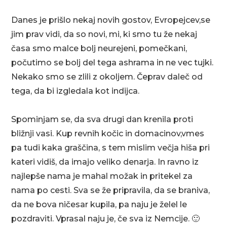
Danes je prišlo nekaj novih gostov, Evropejcev,se
jim prav vidi, da so novi, mi, ki smo tu že nekaj
časa smo malce bolj neurejeni, pomečkani,
počutimo se bolj del tega ashrama in ne vec tujki.
Nekako smo se zlili z okoljem. Čeprav daleč od
tega, da bi izgledala kot indijca.
Spominjam se, da sva drugi dan krenila proti
bližnji vasi. Kup revnih kočic in domacinov,vmes
pa tudi kaka graščina, s tem mislim večja hiša pri
kateri vidiš, da imajo veliko denarja. In ravno iz
najlepše nama je mahal možak in pritekel za
nama po cesti. Sva se že pripravila, da se braniva,
da ne bova ničesar kupila, pa naju je želel le
pozdraviti. Vprasal naju je, če sva iz Nemcije. 🙂