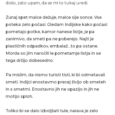
došo, zato upam, da se mi to tukaj uredi.
Zunaj spet malce dežuje, malce sije sonce. Vse
poteka zelo počasi. Gledam Indijske kako počasi
pometajo potke, kamor nanese listje, je pa
zanimivo, da smeti pa ne poberejo. Najti je
plastičnih odpadkov, embalaž…to pa ostane.
Morda so jim naročili le pometamje listja in se
tega držijo dobesedno.
Pa mislim, da nismo turisti tisti, ki bi odmetavali
smeti. Indijci enostavmo precej živijo ob smeteh
in s smetmi. Enostavno jih ne opazijo in jih ne
motijo sploh.
Toliko bi se dalo izboljšati tule, narava je zelo