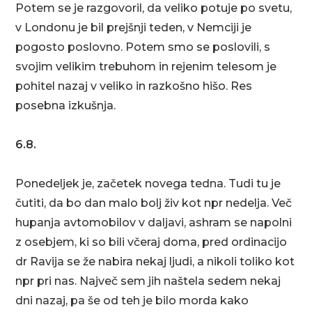
Potem se je razgovoril, da veliko potuje po svetu,
v Londonu je bil prejšnji teden, v Nemciji je
pogosto poslovno. Potem smo se poslovili, s
svojim velikim trebuhom in rejenim telesom je
pohitel nazaj v veliko in razkošno hišo. Res
posebna izkušnja.
6.8.
Ponedeljek je, začetek novega tedna. Tudi tu je
čutiti, da bo dan malo bolj živ kot npr nedelja. Več
hupanja avtomobilov v daljavi, ashram se napolni
z osebjem, ki so bili včeraj doma, pred ordinacijo
dr Ravija se že nabira nekaj ljudi, a nikoli toliko kot
npr pri nas. Največ sem jih naštela sedem nekaj
dni nazaj, pa še od teh je bilo morda kako