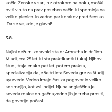
kočic. Ženske v sarijih z otrokom na boku, moški
oviti v ruto na prav poseben način, ki spominja na
veliko plenico. In vedno par korakov pred žensko.
Da se ve, kdo je glavni!
3.8.
Najini dežurni zdravnici sta dr Amrutha in dr Jintu.
Mladi, cca 25 let, ki sta praktikantki tukaj. Njihov
študij traja enako pet let, potem praksa,
specializacija dalje še tri leta.Seveda gre za študij
ayurvede. Vedno imajo čas za pogovor in veliko
se smejijo, kot vsi Indijci. Njuna angleščina je
seveda malce drugačna,vedno jih je treba prositi,
da govorijo počasi.