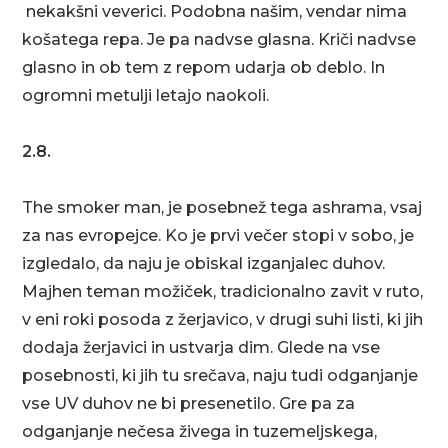
nekakšni veverici. Podobna našim, vendar nima
košatega repa. Je pa nadvse glasna. Kriči nadvse
glasno in ob tem z repom udarja ob deblo. In
ogromni metulji letajo naokoli.
2.8.
The smoker man, je posebnež tega ashrama, vsaj
za nas evropejce. Ko je prvi večer stopi v sobo, je
izgledalo, da naju je obiskal izganjalec duhov.
Majhen teman možiček, tradicionalno zavit v ruto,
v eni roki posoda z žerjavico, v drugi suhi listi, ki jih
dodaja žerjavici in ustvarja dim. Glede na vse
posebnosti, ki jih tu srečava, naju tudi odganjanje
vse UV duhov ne bi presenetilo. Gre pa za
odganjanje nečesa živega in tuzemeljskega,