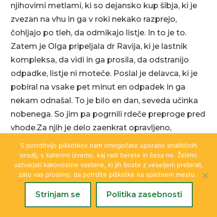
njihovimi metlami, ki so dejansko kup šibja, ki je
zvezan na vhu in ga v roki nekako razprejo,
čohljajo po tleh, da odmikajo listje. In to je to.
Zatem je Olga pripeljala dr Ravija, ki je lastnik
kompleksa, da vidi in ga prosila, da odstranijo
odpadke, listje ni moteče. Poslal je delavca, ki je
pobiral na vsake pet minut en odpadek in ga
nekam odnašal. To je bilo en dan, seveda učinka
nobenega. So jim pa pogrnili rdeče preproge pred
vhode.Za njih je delo zaenkrat opravljeno,
dokončali bodo po koncu monsuma, ko gostje
S potrditvijo piškotkov nam omogočate uporabo analitičnih
odidejo in ostanejo le domači bolniki, ki pa so po
orodij, s katerimi izvemo, kaj radi berete in česa ne. Želimo
ustvarjati kakovostne vsebine, ki jih boste z veseljem prebirali,
potrebi nameščeni le v stavbi, kjr sva midva.
zato vas prosimo, da potrdite piškotke na spletnem mestu.
Strinjam se
Politika zasebnosti
Vidi se, da zastavijo dobro, tudi naredijo dobro, ni
pa nekega managerja, ki bi imel skrb, da se vodi