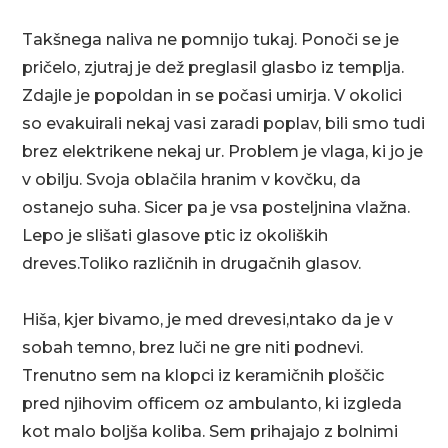
Takšnega naliva ne pomnijo tukaj. Ponoči se je
pričelo, zjutraj je dež preglasil glasbo iz templja.
Zdajle je popoldan in se počasi umirja. V okolici
so evakuirali nekaj vasi zaradi poplav, bili smo tudi
brez elektrikene nekaj ur. Problem je vlaga, ki jo je
v obilju. Svoja oblačila hranim v kovčku, da
ostanejo suha. Sicer pa je vsa posteljnina vlažna.
Lepo je slišati glasove ptic iz okoliških
dreves.Toliko različnih in drugačnih glasov.
Hiša, kjer bivamo, je med drevesi,ntako da je v
sobah temno, brez luči ne gre niti podnevi.
Trenutno sem na klopci iz keramičnih ploščic
pred njihovim officem oz ambulanto, ki izgleda
kot malo boljša koliba. Sem prihajajo z bolnimi