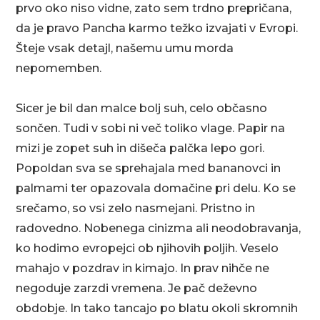
prvo oko niso vidne, zato sem trdno prepričana,
da je pravo Pancha karmo težko izvajati v Evropi.
Šteje vsak detajl, našemu umu morda
nepomemben.
Sicer je bil dan malce bolj suh, celo občasno
sončen. Tudi v sobi ni več toliko vlage. Papir na
mizi je zopet suh in dišeča palčka lepo gori.
Popoldan sva se sprehajala med bananovci in
palmami ter opazovala domačine pri delu. Ko se
srečamo, so vsi zelo nasmejani. Pristno in
radovedno. Nobenega cinizma ali neodobravanja,
ko hodimo evropejci ob njihovih poljih. Veselo
mahajo v pozdrav in kimajo. In prav nihče ne
negoduje zarzdi vremena. Je pač deževno
obdobje. In tako tancajo po blatu okoli skromnih