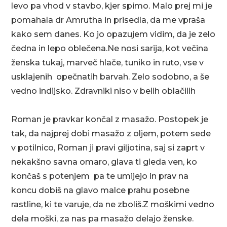
levo pa vhod v stavbo, kjer spimo. Malo prej mi je
pomahala dr Amrutha in prisedla, da me vpraša
kako sem danes. Ko jo opazujem vidim, da je zelo
čedna in lepo oblečena.Ne nosi sarija, kot večina
ženska tukaj, marveč hlače, tuniko in ruto, vse v
usklajenih opečnatih barvah. Zelo sodobno, a še
vedno indijsko. Zdravniki niso v belih oblačilih
Roman je pravkar končal z masažo. Postopek je
tak, da najprej dobi masažo z oljem, potem sede
v potilnico, Roman ji pravi giljotina, saj si zaprt v
nekakšno savna omaro, glava ti gleda ven, ko
končaš s potenjem pa te umijejo in prav na
koncu dobiš na glavo malce prahu posebne
rastline, ki te varuje, da ne zboliš.Z moškimi vedno
dela moški, za nas pa masažo delajo ženske.