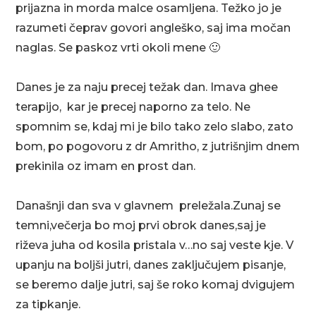
prijazna in morda malce osamljena. Težko jo je
razumeti čeprav govori angleško, saj ima močan
naglas. Se paskoz vrti okoli mene 🙂
Danes je za naju precej težak dan. Imava ghee
terapijo, kar je precej naporno za telo. Ne
spomnim se, kdaj mi je bilo tako zelo slabo, zato
bom, po pogovoru z dr Amritho, z jutrišnjim dnem
prekinila oz imam en prost dan.
Današnji dan sva v glavnem preležala.Zunaj se
temni,večerja bo moj prvi obrok danes,saj je
riževa juha od kosila pristala v…no saj veste kje. V
upanju na boljši jutri, danes zaključujem pisanje,
se beremo dalje jutri, saj še roko komaj dvigujem
za tipkanje.