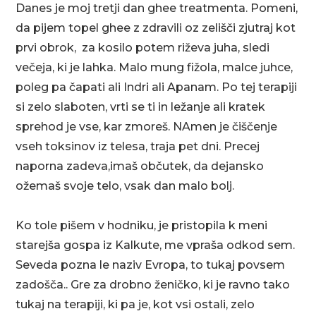
Danes je moj tretji dan ghee treatmenta. Pomeni,
da pijem topel ghee z zdravili oz zelišči zjutraj kot
prvi obrok, za kosilo potem riževa juha, sledi
večeja, ki je lahka. Malo mung fižola, malce juhce,
poleg pa čapati ali Indri ali Apanam. Po tej terapiji
si zelo slaboten, vrti se ti in ležanje ali kratek
sprehod je vse, kar zmoreš. NAmen je čiščenje
vseh toksinov iz telesa, traja pet dni. Precej
naporna zadeva,imaš občutek, da dejansko
ožemaš svoje telo, vsak dan malo bolj.
Ko tole pišem v hodniku, je pristopila k meni
starejša gospa iz Kalkute, me vpraša odkod sem.
Seveda pozna le naziv Evropa, to tukaj povsem
zadošča.. Gre za drobno ženičko, ki je ravno tako
tukaj na terapiji, ki pa je, kot vsi ostali, zelo