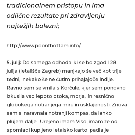
tradicionalnem pristopu in ima
odlične rezultate pri zdravljenju
najtežjih bolezni;
http://www.poonthottam.info/
5. julij:
Do samega odhoda, ki se bo zgodil 28.
julija (letališče Zagreb) manjkajo še več kot trije
tedni, nekako še ne čutim prihajajoče Indije.
Ravno sem se vrnila s Korčule, kjer sem ponovno
izkusila vso lepoto otoka, morja, in resnično
globokega notranjega miru in usklajenosti. Znova
sem si naravnala notranji kompas, da lahko
plujem dalje. Urejeno imam Viso, imam že od
spomladi kupljeno letalsko karto, padla je