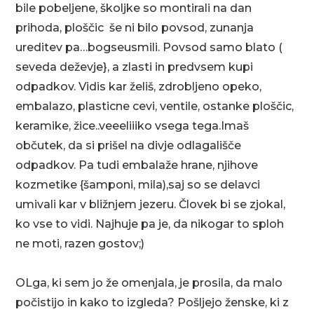
bile pobeljene, školjke so montirali na dan
prihoda, ploščic še ni bilo povsod, zunanja
ureditev pa…bogseusmili. Povsod samo blato (
seveda deževje}, a zlasti in predvsem kupi
odpadkov. Vidis kar želiš, zdrobljeno opeko,
embalazo, plasticne cevi, ventile, ostanke ploščic,
keramike, žice..veeeliiiko vsega tega.Imaš
občutek, da si prišel na divje odlagališče
odpadkov. Pa tudi embalaže hrane, njihove
kozmetike {šamponi, mila),saj so se delavci
umivali kar v bližnjem jezeru. Človek bi se zjokal,
ko vse to vidi. Najhuje pa je, da nikogar to sploh
ne moti, razen gostov;)
OLga, ki sem jo že omenjala, je prosila, da malo
počistijo in kako to izgleda? Pošljejo ženske, ki z