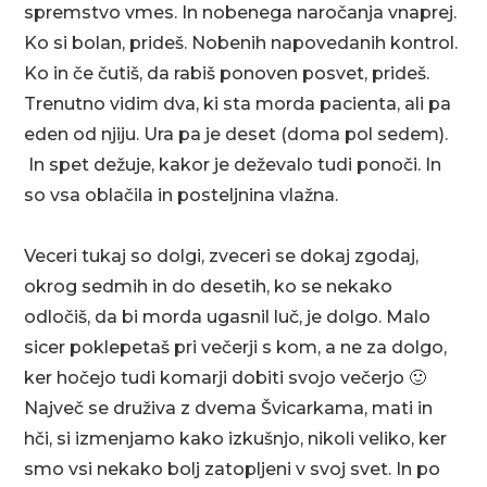
spremstvo vmes. In nobenega naročanja vnaprej.
Ko si bolan, prideš. Nobenih napovedanih kontrol.
Ko in če čutiš, da rabiš ponoven posvet, prideš.
Trenutno vidim dva, ki sta morda pacienta, ali pa
eden od njiju. Ura pa je deset (doma pol sedem).
In spet dežuje, kakor je deževalo tudi ponoči. In
so vsa oblačila in posteljnina vlažna.
Veceri tukaj so dolgi, zveceri se dokaj zgodaj,
okrog sedmih in do desetih, ko se nekako
odločiš, da bi morda ugasnil luč, je dolgo. Malo
sicer poklepetaš pri večerji s kom, a ne za dolgo,
ker hočejo tudi komarji dobiti svojo večerjo 🙂
Največ se druživa z dvema Švicarkama, mati in
hči, si izmenjamo kako izkušnjo, nikoli veliko, ker
smo vsi nekako bolj zatopljeni v svoj svet. In po