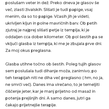
poslušam veter in dež. Preko dneva je glasov še
več, zlasti živalskih. Slišati je tudi papige, vsaj
menim, da so to papige. Včasih jih je videti,
ukrivljen kljun in polne mavričnih barv. Ob petih
zjutraj je najprej slišati petje iz templja, ki je
oddaljen cca dober kilometer. Ob pol šestih pa se
vključi glasba iz templja, ki me je zbujala prve dni.
Za moj okus preglasna.
Glasba utihne točno ob šestih. Poleg tujih glasov
sem poslušala tudi dihanje moža, zanimivo, po
teh terapijah niti ne diha več preglasno ( hm, no ja,
ne smrči več). Danes ima virečano, to je temeljiti
čiščenje jeter, kar je manj prijetno od masaž in
potenja prejšnjih dni. A samo danes, jutri ga
čakajo prijetnejše terapije.