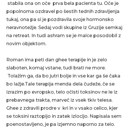
stabila ona on oče prva bela pacienta tu. Oče je
popolnoma ozdravel po šestih tednih zdravljenja
tukaj, ona pa si je pozdravila svoje hormonsko
neravnotežje. Sedaj vodi skupine iz Gruzije semkaj
na retreat. In tudi ashram se je malce posodobil z
novim objektom.
Roman ima peti dan ghee terapije in je zelo
slaboten, komaj vstane, tudi brati ne more.
Tolažim ga, da bo jutri bolje in vse kar ga še čaka
bo lažje.Tale terapija menda dela čudeže, če se
izrazim po evropsko, telo očisti toksinov ne le iz
prebavnega trakta, marveč iz vsek tkiv telesa.
Ghee z zdravili prodre v kri in v vsako celico, kjer
se toksini raztopijo in zatek izlocijo. Napisala sem
poenostavljeno, je pa izjemno naporno za telo.