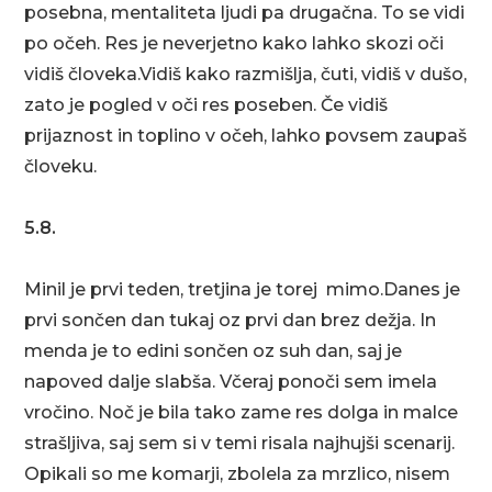
posebna, mentaliteta ljudi pa drugačna. To se vidi
po očeh. Res je neverjetno kako lahko skozi oči
vidiš človeka.Vidiš kako razmišlja, čuti, vidiš v dušo,
zato je pogled v oči res poseben. Če vidiš
prijaznost in toplino v očeh, lahko povsem zaupaš
človeku.
5.8.
Minil je prvi teden, tretjina je torej mimo.Danes je
prvi sončen dan tukaj oz prvi dan brez dežja. In
menda je to edini sončen oz suh dan, saj je
napoved dalje slabša. Včeraj ponoči sem imela
vročino. Noč je bila tako zame res dolga in malce
strašljiva, saj sem si v temi risala najhujši scenarij.
Opikali so me komarji, zbolela za mrzlico, nisem