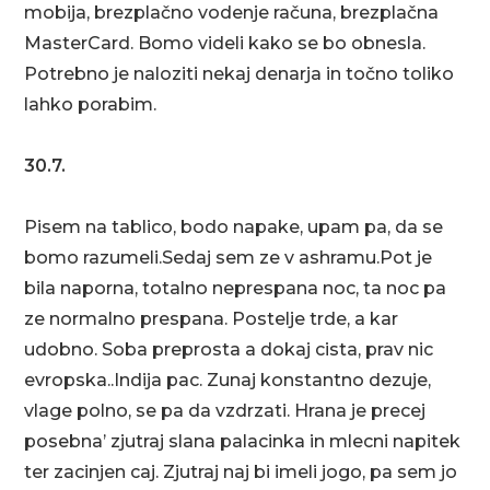
mobija, brezplačno vodenje računa, brezplačna
MasterCard. Bomo videli kako se bo obnesla.
Potrebno je naloziti nekaj denarja in točno toliko
lahko porabim.
30.7.
Pisem na tablico, bodo napake, upam pa, da se
bomo razumeli.Sedaj sem ze v ashramu.Pot je
bila naporna, totalno neprespana noc, ta noc pa
ze normalno prespana. Postelje trde, a kar
udobno. Soba preprosta a dokaj cista, prav nic
evropska..Indija pac. Zunaj konstantno dezuje,
vlage polno, se pa da vzdrzati. Hrana je precej
posebna’ zjutraj slana palacinka in mlecni napitek
ter zacinjen caj. Zjutraj naj bi imeli jogo, pa sem jo