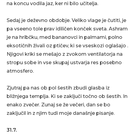
na koncu vodila jaz, ker ni bilo učitelja.
Sedaj je deževno obdobje. Veliko vlage je čutiti, je
pa vseeno tole prav idiličen konček sveta. Ashram
je na hribčku, med bananovci in palmami, polno
eksotičnih živali oz ptičev, ki se vseskozi oglašajo .
Njigovi kriki se mešajo z zvokom ventilatorja na
stropu sobe in vse skupaj ustvarja res posebno
atmosfero.
Zjutraj pa nas ob pol šestih zbudi glasba iz
bližnjega templja. Ki se zaključi točno ob šestih. In
enako zvečer. Zunaj se že večeri, dan se bo
zaključil in z njim tudi moje današnje pisanje.
31.7.