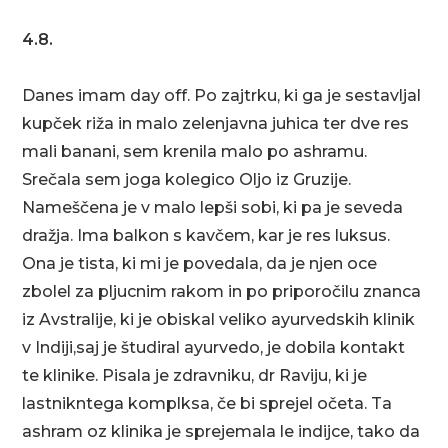
4.8.
Danes imam day off. Po zajtrku, ki ga je sestavljal
kupček riža in malo zelenjavna juhica ter dve res
mali banani, sem krenila malo po ashramu.
Srečala sem joga kolegico Oljo iz Gruzije.
Nameščena je v malo lepši sobi, ki pa je seveda
dražja. Ima balkon s kavčem, kar je res luksus.
Ona je tista, ki mi je povedala, da je njen oce
zbolel za pljucnim rakom in po priporočilu znanca
iz Avstralije, ki je obiskal veliko ayurvedskih klinik
v Indiji,saj je študiral ayurvedo, je dobila kontakt
te klinike. Pisala je zdravniku, dr Raviju, ki je
lastnikntega komplksa, če bi sprejel očeta. Ta
ashram oz klinika je sprejemala le indijce, tako da