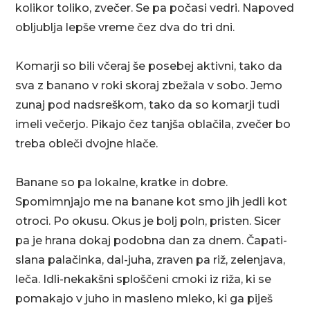
kolikor toliko, zvečer. Se pa počasi vedri. Napoved
obljublja lepše vreme čez dva do tri dni.
Komarji so bili včeraj še posebej aktivni, tako da
sva z banano v roki skoraj zbežala v sobo. Jemo
zunaj pod nadsreškom, tako da so komarji tudi
imeli večerjo. Pikajo čez tanjša oblačila, zvečer bo
treba obleči dvojne hlače.
Banane so pa lokalne, kratke in dobre.
Spomimnjajo me na banane kot smo jih jedli kot
otroci. Po okusu. Okus je bolj poln, pristen. Sicer
pa je hrana dokaj podobna dan za dnem. Čapati-
slana palačinka, dal-juha, zraven pa riž, zelenjava,
leča. Idli-nekakšni sploščeni cmoki iz riža, ki se
pomakajo v juho in masleno mleko, ki ga piješ