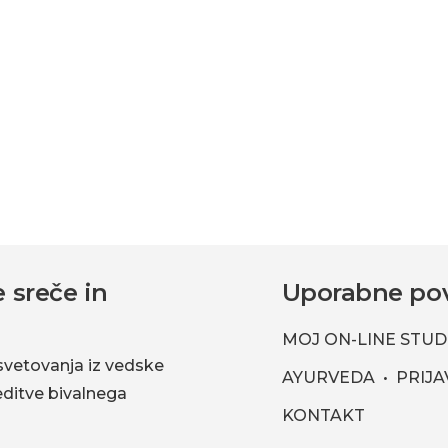
 sreče in
Uporabne po
MOJ ON-LINE STUD
svetovanja iz vedske
AYURVEDA
PRIJA
reditve bivalnega
KONTAKT