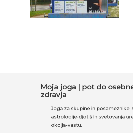
bivalnega
okolja-
vastu.
Interakcije
bralcev
Footer
Moja joga | pot do osebne
zdravja
Joga za skupine in posameznike, 
astrologije-djotiš in svetovanja u
okolja-vastu.