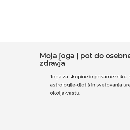
Footer
Moja joga | pot do osebne
zdravja
Joga za skupine in posameznike, 
astrologije-djotiš in svetovanja u
okolja-vastu.