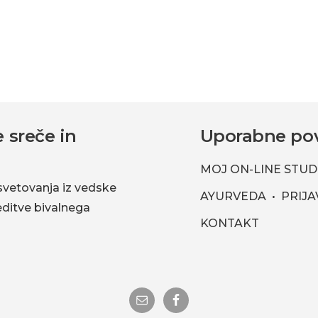
 sreče in
Uporabne po
MOJ ON-LINE STUD
svetovanja iz vedske
AYURVEDA
PRIJA
reditve bivalnega
KONTAKT