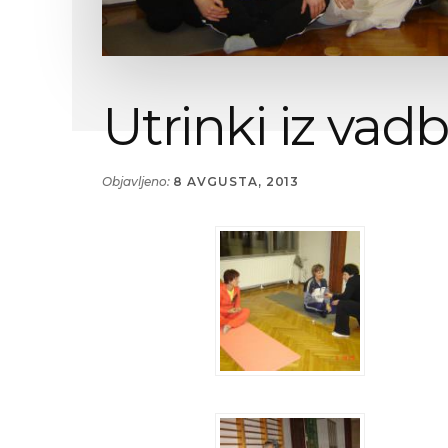
bivalnega
okolja-
vastu.
Utrinki iz vad
Objavljeno:
8 AVGUSTA, 2013