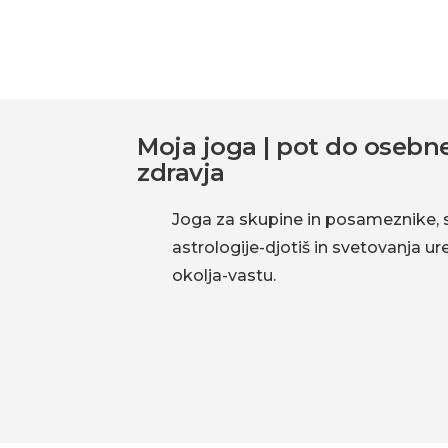
okolja-
Interakcije
vastu.
bralcev
Footer
Moja joga | pot do osebne
zdravja
Joga za skupine in posameznike, 
astrologije-djotiš in svetovanja u
okolja-vastu.