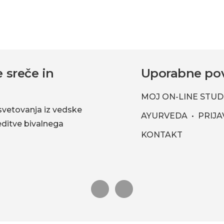
 sreče in
Uporabne po
MOJ ON-LINE STUD
svetovanja iz vedske
AYURVEDA
PRIJA
reditve bivalnega
KONTAKT